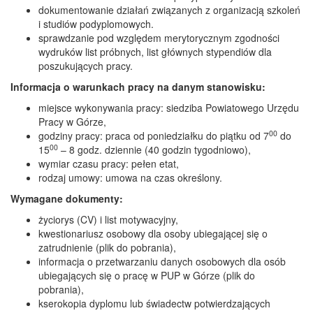
dokumentowanie działań związanych z organizacją szkoleń
i studiów podyplomowych.
sprawdzanie pod względem merytorycznym zgodności
wydruków list próbnych, list głównych stypendiów dla
poszukujących pracy.
Informacja o warunkach pracy na danym stanowisku:
miejsce wykonywania pracy: siedziba Powiatowego Urzędu
Pracy w Górze,
00
godziny pracy: praca od poniedziałku do piątku od 7
do
00
15
– 8 godz. dziennie (40 godzin tygodniowo),
wymiar czasu pracy: pełen etat,
rodzaj umowy: umowa na czas określony.
Wymagane dokumenty:
życiorys (CV) i list motywacyjny,
kwestionariusz osobowy dla osoby ubiegającej się o
zatrudnienie (plik do pobrania),
informacja o przetwarzaniu danych osobowych dla osób
ubiegających się o pracę w PUP w Górze (plik do
pobrania),
kserokopia dyplomu lub świadectw potwierdzających