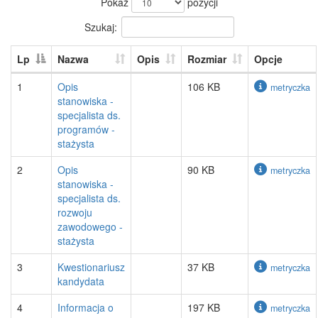
Pokaż
pozycji
Szukaj:
Lp
Nazwa
Opis
Rozmiar
Opcje
1
Opis
106 KB
metryczka
stanowiska -
specjalista ds.
programów -
stażysta
2
Opis
90 KB
metryczka
stanowiska -
specjalista ds.
rozwoju
zawodowego -
stażysta
3
Kwestionariusz
37 KB
metryczka
kandydata
4
Informacja o
197 KB
metryczka