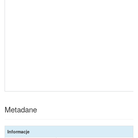
Wyświetl większą mapę
Metadane
Informacje