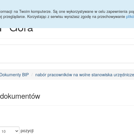
Statystyki
Deklaracja dostępności
informacji na Twoim komputerze. Są one wykorzystywane w celu zapewnienia po
ej przeglądarce. Korzystając z serwisu wyrażasz zgodę na przechowywanie
plik
P Góra
Dokumenty BIP
nabór pracowników na wolne stanowiska urzędnicz
 dokumentów
pozycji