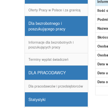
Inform
Oferty Pracy w Polsce i za granicą
Ilość 
Podmi
Dla bezrobotnego i
poszukującego pracy
Nazwa
Skróc
Informacje dla bezrobotnych i
Osoba,
poszukujących pracy
Osoba,
Terminy wypłat świadczeń
Data w
DLA PRACODAWCY
Data u
Data o
Dla pracodawców i przedsiębiorców
Statystyki