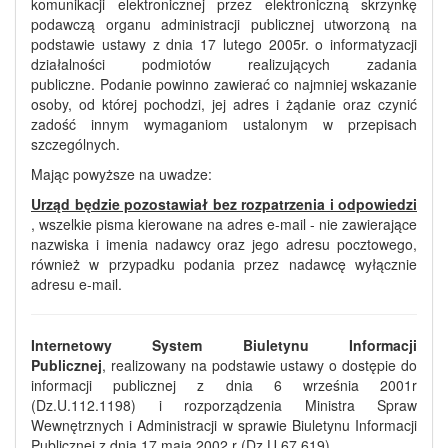
komunikacji elektronicznej przez elektroniczną skrzynkę
podawczą organu administracji publicznej utworzoną na
podstawie ustawy z dnia 17 lutego 2005r. o informatyzacji
działalności podmiotów realizujących zadania
publiczne. Podanie powinno zawierać co najmniej wskazanie
osoby, od której pochodzi, jej adres i żądanie oraz czynić
zadość innym wymaganiom ustalonym w przepisach
szczególnych.
Mając powyższe na uwadze:
Urząd będzie pozostawiał bez rozpatrzenia i odpowiedzi
, wszelkie pisma kierowane na adres e-mail - nie zawierające
nazwiska i imenia nadawcy oraz jego adresu pocztowego,
również w przypadku podania przez nadawcę wyłącznie
adresu e-mail.
Internetowy System Biuletynu Informacji
Publicznej
, realizowany na podstawie ustawy o dostępie do
informacji publicznej z dnia 6 września 2001r
(Dz.U.112.1198) i rozporządzenia Ministra Spraw
Wewnętrznych i Administracji w sprawie Biuletynu Informacji
Publicznej z dnia 17 maja 2002 r (Dz.U.67.619).