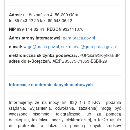
Adres:
ul. Poznańska 4, 56-200 Góra
tel 65 543 22 25 fax. 65 543 36 12
NIP
699-144-82-41,
REGON
932111376
Adres strony internetowej:
gora.praca.gov.pl
e-mail:
wrgo@praca.gov.pl,
sekretariat@gora.praca.gov.pl
elektroniczna skrzynka podawcza:
/PUPGora/SkrytkaESP
adres do e-Doręczeń:
AE:PL-85875-71853-BSBII-29
Informacje o ochronie danych osobowych
Informujemy, że na mocy art. 63§ 1 i 2 KPA - podania
(żądania, wyjaśnienia, odwołania, zażalenia) mogą być
wnoszone pisemnie, telegraficznie lub za pomocą
dalekopisu, telefaksu, poczty elektronicznej, a także ustnie
do protokołu, a także za pomocą innych środków